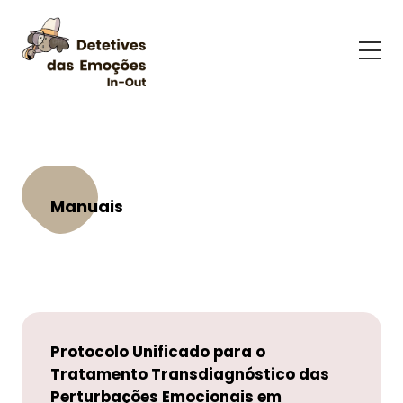
Sobre o Programa
Equipa
PU-C: Detetives das Emoções
Outras Versões
Formação
Eficácia
Stepped Care
Manuais
Acesso Restrito
Manuais
Centrada na Criança
Blended - "Detetives das Emoções In-Out"
Protocolo Unificado para o
Tratamento Transdiagnóstico das
Perturbações Emocionais em