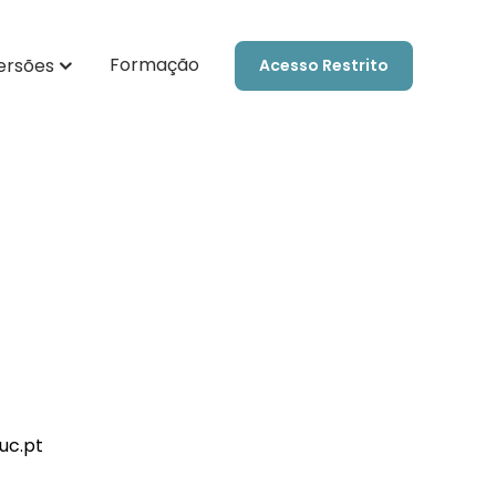
Formação
ersões
Acesso Restrito
uc.pt