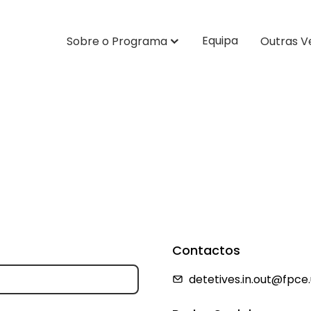
Equipa
Sobre o Programa
Outras V
Contactos
detetives.in.out@fpce.